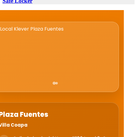
Safe Locker
Plaza Fuentes
Villa Coapa