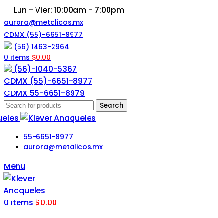
Lun - Vier: 10:00am - 7:00pm
aurora@metalicos.mx
CDMX (55)-6651-8977
(56) 1463-2964
0
items
$
0.00
(56)-1040-5367
CDMX
(55)-6651-8977
CDMX 55-6651-8979
Search
55-6651-8977
aurora@metalicos.mx
Menu
0
items
$
0.00