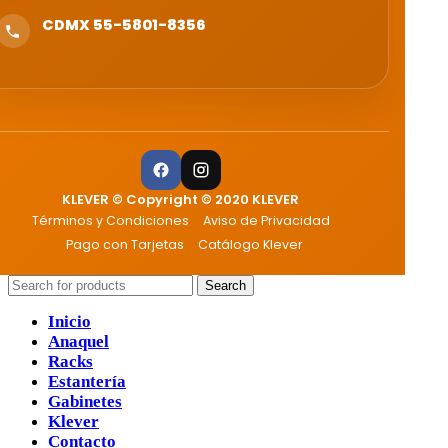
CDMX 55-5801-8356
KLEVER © Copyright © 2020 KLEVER
Términos y Condiciones
Aviso de Privacidad
Pago con Tarjetas
Catálogo Klever
Search
Inicio
Anaquel
Racks
Estantería
Gabinetes
Klever
Contacto