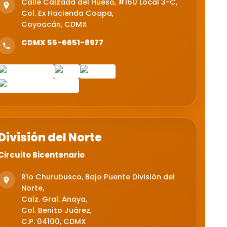
Calle Calzada del Hueso, #160 Local 3-C,
Col. Ex Hacienda Coapa,
Coyoacán, CDMX
CDMX 55-6651-8977
División del Norte
Circuito Bicentenario
Río Churubusco, Bajo Puente División del
Norte,
Calz. Gral. Anaya,
Col. Benito Juárez,
C.P. 04100, CDMX