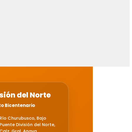
Quick view
Quick view
Leer más
Leer más
Librero 4 repisas
Klever 2300 – 18
sión del Norte
to Bicentenario
Río Churubusco, Bajo
Puente División del Norte,
Calz. Gral. Anaya,