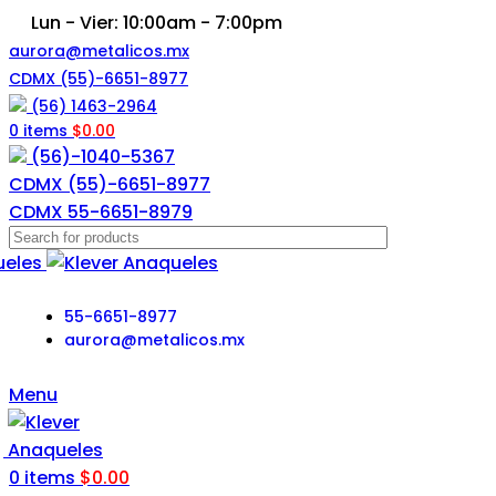
Lun - Vier: 10:00am - 7:00pm
aurora@metalicos.mx
CDMX (55)-6651-8977
(56) 1463-2964
0
items
$
0.00
(56)-1040-5367
CDMX
(55)-6651-8977
CDMX 55-6651-8979
55-6651-8977
aurora@metalicos.mx
Menu
0
items
$
0.00