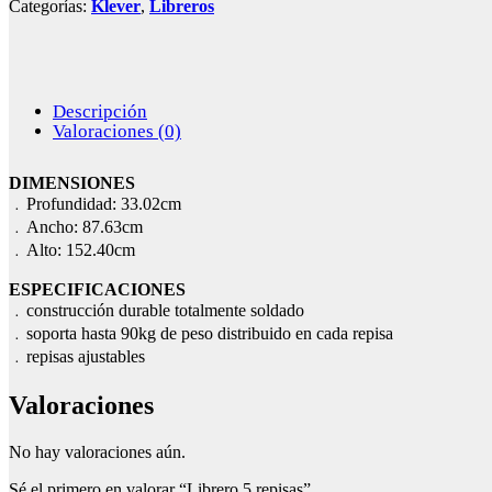
Categorías:
Klever
,
Libreros
Descripción
Valoraciones (0)
DIMENSIONES
﹒Profundidad: 33.02cm
﹒Ancho: 87.63cm
﹒Alto: 152.40cm
ESPECIFICACIONES
﹒construcción durable totalmente soldado
﹒soporta hasta 90kg de peso distribuido en cada repisa
﹒repisas ajustables
Valoraciones
No hay valoraciones aún.
Sé el primero en valorar “Librero 5 repisas”