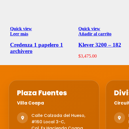
Quick view
Quick view
Leer más
Añadir al carrito
Credenza 1 papelero 1
Klever 3200 – 182
archivero
$
3,475.00
Plaza Fuentes
Divi
Villa Coapa
Circui
Calle Calzada del Hueso,
#160 Local 3-C,
Col. Ex Hacienda Coapa,