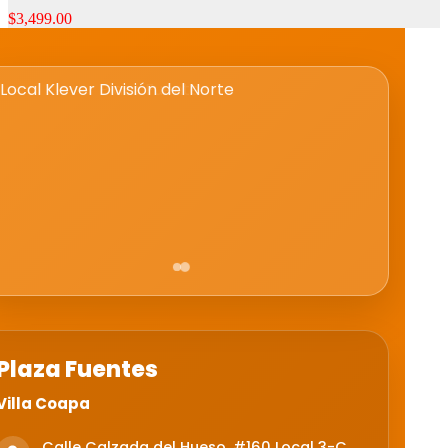
$
3,499.00
Plaza Fuentes
Villa Coapa
Calle Calzada del Hueso, #160 Local 3-C,