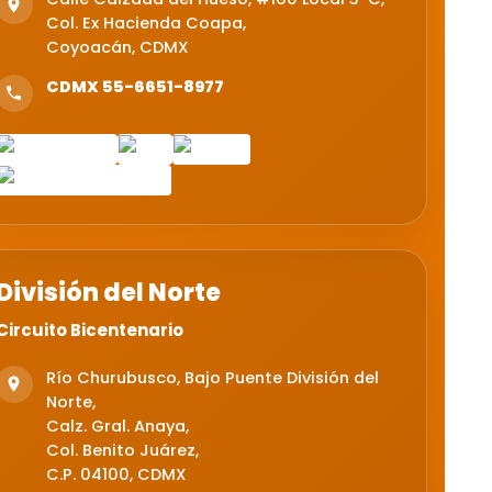
Col. Ex Hacienda Coapa,
Coyoacán, CDMX
CDMX 55-6651-8977
División del Norte
Circuito Bicentenario
Río Churubusco, Bajo Puente División del
Norte,
Calz. Gral. Anaya,
Col. Benito Juárez,
C.P. 04100, CDMX