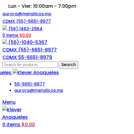
Lun - Vier: 10:00am - 7:00pm
aurora@metalicos.mx
CDMX (55)-6651-8977
(56) 1463-2964
0
items
$
0.00
(56)-1040-5367
CDMX
(55)-6651-8977
CDMX 55-6651-8979
Search
55-6651-8977
aurora@metalicos.mx
Menu
0
items
$
0.00