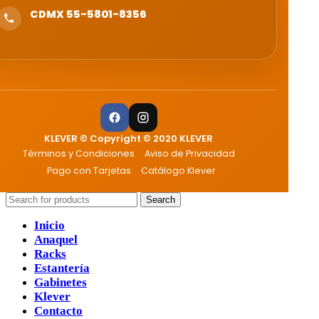
CDMX 55-5801-8356
KLEVER © Copyright © 2020 KLEVER
Términos y Condiciones
Aviso de Privacidad
Pago con Tarjetas
Catálogo Klever
Search
Inicio
Anaquel
Racks
Estantería
Gabinetes
Klever
Contacto